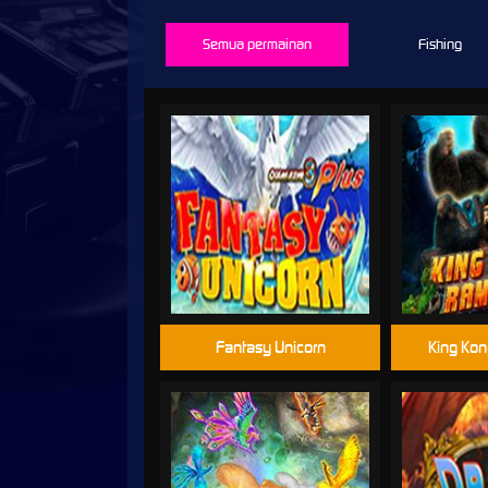
Semua permainan
Fishing
Fantasy Unicorn
King Ko