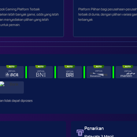
ook Gaming Platform Terbaik
Platform Pilihan bagi perusahaan-perusa
kan lebih banyak game, odds yang lebih
terbaik di dunia, dengan pilihan variasi g
 dan menyediakan pilihan yang lebih
terbanyak
untuk pemain.
an tidak dapat diproses
Penarikan
Rata-rata 3 Menit