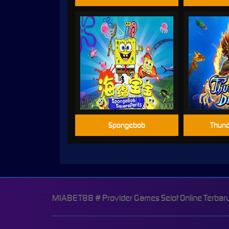
Spongebob
Thund
MIABET88 # Provider Games Selot Online Terba