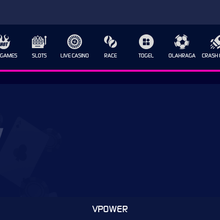
 GAMES
SLOTS
LIVE CASINO
RACE
TOGEL
OLAHRAGA
CRASH
VPOWER