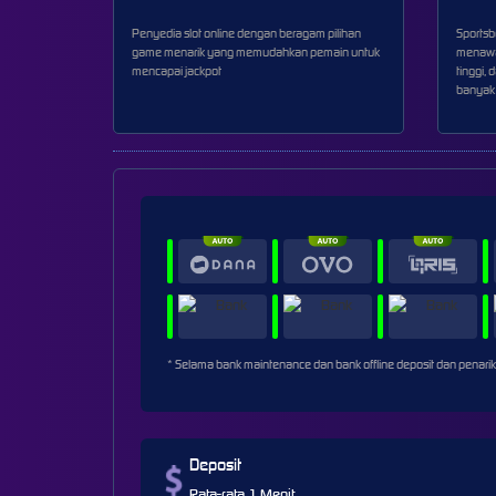
Penyedia slot online dengan beragam pilihan
Sportsb
game menarik yang memudahkan pemain untuk
menawar
mencapai jackpot
tinggi,
banyak 
* Selama bank maintenance dan bank offline deposit dan penarik
Deposit
Rata-rata 1 Menit