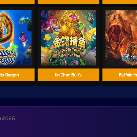
er Dragon
Jin Chan Bu Yu
Buffalo t
ru 2026