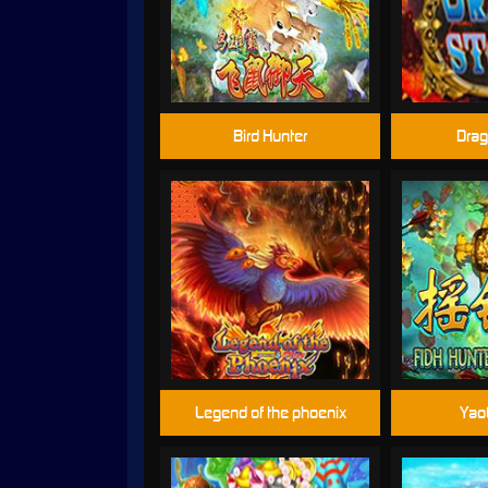
Bird Hunter
Drag
Legend of the phoenix
Yao