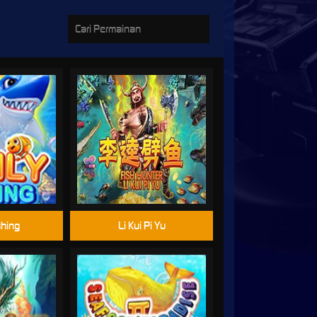
shing
Li Kui Pi Yu