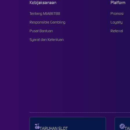
Kebijaksanaan
Platform
Tentang MIABET88
Promosi
Responsible Gambling
Loyalty
Pusat Bantuan
Referral
Syarat dan Ketentuan
TARUHAN SLOT
TA