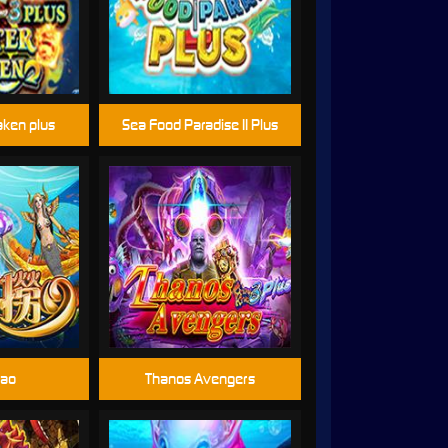
ken plus
Sea Food Paradise II Plus
Lao
Thanos Avengers