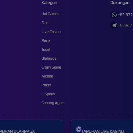
Kategori
Dukungan
Hot Games
+62 877
Slots
+62822
Live Casino
Race
Togel
Olahraga
Crash Game
Arcade
Poker
E-Sports
Sabung Ayam
RUHAN OLAHRAGA
TARUHAN LIVE KASINO